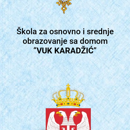
Škola za osnovno i srednje
obrazovanje sa domom
“
VUK KARADŽIĆ
”