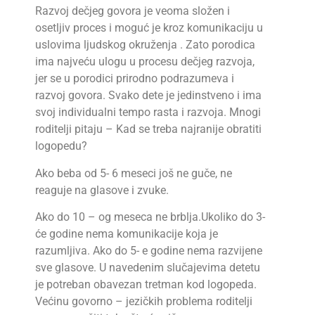
Razvoj dečjeg govora je veoma složen i
osetljiv proces i moguć je kroz komunikaciju u
uslovima ljudskog okruženja . Zato porodica
ima najveću ulogu u procesu dečjeg razvoja,
jer se u porodici prirodno podrazumeva i
razvoj govora. Svako dete je jedinstveno i ima
svoj individualni tempo rasta i razvoja. Mnogi
roditelji pitaju – Kad se treba najranije obratiti
logopedu?
Ako beba od 5- 6 meseci još ne guče, ne
reaguje na glasove i zvuke.
Ako do 10 – og meseca ne brblja.Ukoliko do 3-
će godine nema komunikacije koja je
razumljiva. Ako do 5- e godine nema razvijene
sve glasove. U navedenim slučajevima detetu
je potreban obavezan tretman kod logopeda.
Većinu govorno – jezičkih problema roditelji