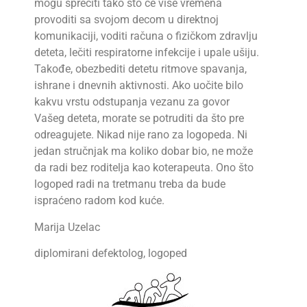
mogu sprečiti tako što će više vremena
provoditi sa svojom decom u direktnoj
komunikaciji, voditi računa o fizičkom zdravlju
deteta, lečiti respiratorne infekcije i upale ušiju.
Takođe, obezbediti detetu ritmove spavanja,
ishrane i dnevnih aktivnosti. Ako uočite bilo
kakvu vrstu odstupanja vezanu za govor
Vašeg deteta, morate se potruditi da što pre
odreagujete. Nikad nije rano za logopeda. Ni
jedan stručnjak ma koliko dobar bio, ne može
da radi bez roditelja kao koterapeuta. Ono što
logoped radi na tretmanu treba da bude
ispraćeno radom kod kuće.
Marija Uzelac
diplomirani defektolog, logoped