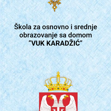
Škola za osnovno i srednje
obrazovanje sa domom
“
VUK KARADŽIĆ
”