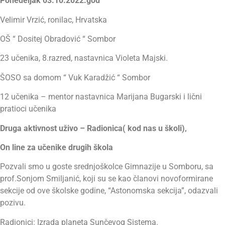
Ponedeljak 03.10.2022.god
Velimir Vrzić, ronilac, Hrvatska
OŠ “ Dositej Obradović “ Sombor
23 učenika, 8.razred, nastavnica Violeta Majski.
ŠOSO sa domom “ Vuk Karadžić “ Sombor
12 učenika – mentor nastavnica Marijana Bugarski i lični
pratioci učenika
Druga aktivnost uživo – Radionica( kod nas u školi)‚
On line za učenike drugih škola
Pozvali smo u goste srednjoškolce Gimnazije u Somboru, sa
prof.Sonjom Smiljanić, koji su se kao članovi novoformirane
sekcije od ove školske godine, “Astonomska sekcija”, odazvali
pozivu.
Radionici: Izrada planeta Sunčevog Sistema.