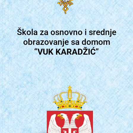
Škola za osnovno i srednje
obrazovanje sa domom
“
VUK KARADŽIĆ
”