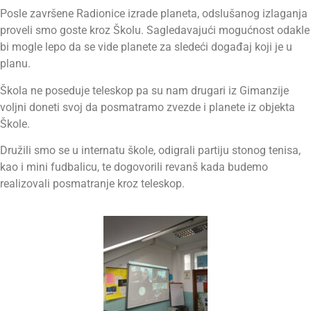
Posle završene Radionice izrade planeta, odslušanog izlaganja
proveli smo goste kroz Školu. Sagledavajući mogućnost odakle
bi mogle lepo da se vide planete za sledeći događaj koji je u
planu.
Škola ne poseduje teleskop pa su nam drugari iz Gimanzije
voljni doneti svoj da posmatramo zvezde i planete iz objekta
Škole.
Družili smo se u internatu škole, odigrali partiju stonog tenisa,
kao i mini fudbalicu, te dogovorili revanš kada budemo
realizovali posmatranje kroz teleskop.