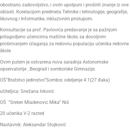
obostrano zadovoljstvo, i ovim upotpuni i proširili znanje iz ove
oblasti. Korelacijom predmeta Tehnike i tehnologije, geografije,
likovnog i Informatike, inkluzivnim pristupom.
Konsultacije sa prof. Pavlovića predavanje je sa pažnjom
prilagodjeno učenicima matične škole, sa dovoljnim
proširivanjem izlaganja za redovnu populaciju učenika redovne
škole.
Ovim putem je ostvarena nova saradnja Astonomske
opservatorije , Beograd i somborske Gimnazije.
OŠ”Bratstvo jedinstvo”Sombor, odeljenje 4.1(27 đaka)
učiteljica: Snežana Ivković
OŠ “Sreten Mladenovic Mika” Niš
20 učenika V-2 razred
Nastavnik: Aleksandar Stojković