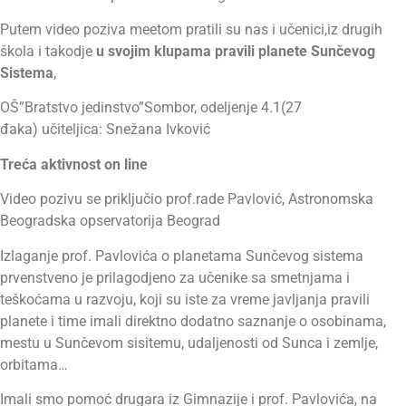
Putem video poziva meetom pratili su nas i učenici,iz drugih
škola i takodje
u svojim klupama pravili planete Sunčevog
Sistema
,
OŠ”Bratstvo jedinstvo”Sombor, odeljenje 4.1(27
đaka) učiteljica: Snežana Ivković
Treća aktivnost on line
Video pozivu se priključio prof.rade Pavlović, Astronomska
Beogradska opservatorija Beograd
Izlaganje prof. Pavlovića o planetama Sunčevog sistema
prvenstveno je prilagodjeno za učenike sa smetnjama i
teškoćama u razvoju, koji su iste za vreme javljanja pravili
planete i time imali direktno dodatno saznanje o osobinama,
mestu u Sunčevom sisitemu, udaljenosti od Sunca i zemlje,
orbitama…
Imali smo pomoć drugara iz Gimnazije i prof. Pavlovića, na