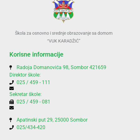
Škola za osnovno i srednje obrazovanje sa domom
“VUK KARADŽIĆ”
Korisne informacije
Radoja Domanovića 98, Sombor 421659
Direktor škole:
025 / 459 - 111
Sekretar škole:
025 / 459 - 081
Apatinski put 29, 25000 Sombor
025/434-420