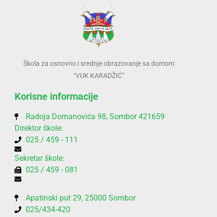
Škola za osnovno i srednje obrazovanje sa domom
“VUK KARADŽIĆ”
Korisne informacije
Radoja Domanovića 98, Sombor 421659
Direktor škole:
025 / 459 - 111
Sekretar škole:
025 / 459 - 081
Apatinski put 29, 25000 Sombor
025/434-420