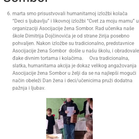
marta smo prisustvovali humanitarnoj izložbi kolača
“Deci s ljubavlju” i likovnoj izložbi “Cvet za moju mamu” u
organizaciji Asocijacije žena Sombor. Rad učenika naše
škole Dimitrija Dojčinovića je od strane žirija posebno
pohvaljen. Nakon izložbe su tradicionalno, predstavnice
Asocijacije žena Sombor došle u našu školu, i obradovale
đake divnim tortama i kolačima. Ova tradicionalna,
slatka, humanitarna akcija je dokaz velikog angažovanja
Asocijacije žena Sombor u želji da se na najlepši mogući
način obeleži Dan žena i deci/učenicima pruži dodatna
pažnja i ljubav.