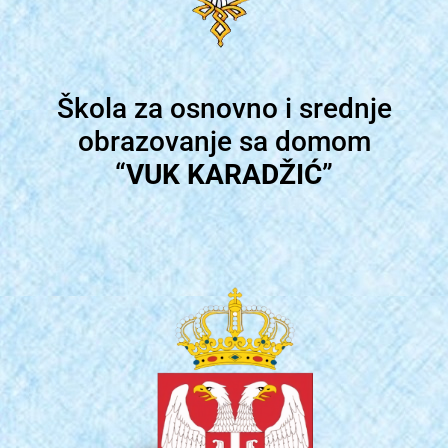
Škola za osnovno i srednje
obrazovanje sa domom
“
VUK KARADŽIĆ
”