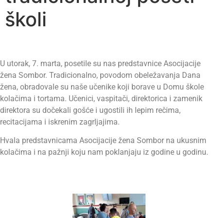
školi
U utorak, 7. marta, posetile su nas predstavnice Asocijacije
žena Sombor. Tradicionalno, povodom obeležavanja Dana
žena, obradovale su naše učenike koji borave u Domu škole
kolačima i tortama. Učenici, vaspitači, direktorica i zamenik
direktora su dočekali gošće i ugostili ih lepim rečima,
recitacijama i iskrenim zagrljajima.
Hvala predstavnicama Asocijacije žena Sombor na ukusnim
kolačima i na pažnji koju nam poklanjaju iz godine u godinu.