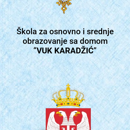
Škola za osnovno i srednje
obrazovanje sa domom
“
VUK KARADŽIĆ
”