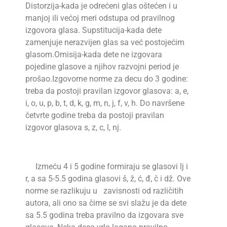
Distorzija-kada je odrećeni glas oštećen i u
manjoj ili većoj meri odstupa od pravilnog
izgovora glasa. Supstitucija-kada dete
zamenjuje nerazvijen glas sa već postojećim
glasom.Omisija-kada dete ne izgovara
pojedine glasove a njihov razvojni period je
prošao.Izgovorne norme za decu do 3 godine:
treba da postoji pravilan izgovor glasova: a, e,
i, o, u, p, b, t, d, k, g, m, n, j, f, v, h. Do navršene
četvrte godine treba da postoji pravilan
izgovor glasova s, z, c, l, nj.
Izmeću 4 i 5 godine formiraju se glasovi lj i
r, a sa 5-5.5 godina glasovi š, ž, ć, đ, č i dž. Ove
norme se razlikuju u zavisnosti od različitih
autora, ali ono sa čime se svi slažu je da dete
sa 5.5 godina treba
pravilno da izgovara sve