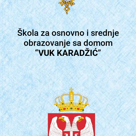
Škola za osnovno i srednje
obrazovanje sa domom
“
VUK KARADŽIĆ
”