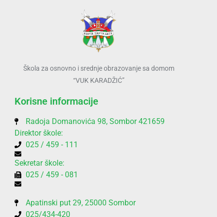
Škola za osnovno i srednje obrazovanje sa domom
“VUK KARADŽIĆ”
Korisne informacije
Radoja Domanovića 98, Sombor 421659
Direktor škole:
025 / 459 - 111
Sekretar škole:
025 / 459 - 081
Apatinski put 29, 25000 Sombor
025/434-420