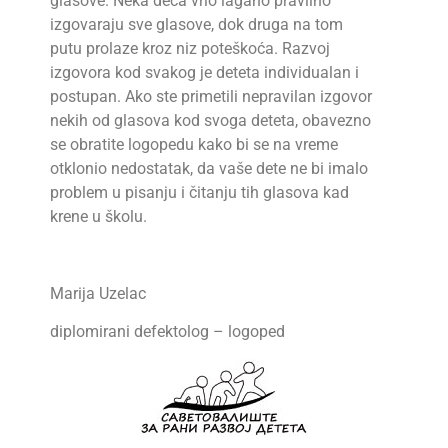
glasove.
Neka deca vrlo lagano pravilno
izgovaraju sve glasove, dok druga na tom
putu prolaze kroz niz poteškoća. Razvoj
izgovora kod svakog je deteta individualan i
postupan. Ako ste primetili nepravilan izgovor
nekih od glasova kod svoga deteta, obavezno
se obratite logopedu kako bi se na vreme
otklonio nedostatak, da vaše dete ne bi imalo
problem u pisanju i čitanju tih glasova kad
krene u školu.
Marija Uzelac
diplomirani defektolog
–
logoped